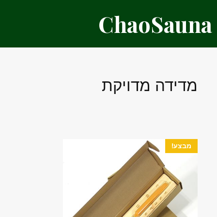
דלג
ChaoSauna
תוכן
מדידה מדויקת
מבצע!