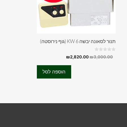
תנור לסאונה יבשה 6 KW (גוף נירוסטה)
0
המחיר
המחיר
₪
2,820.00
₪
3,000.00
o
המקורי
הנוכחי
u
t
היה:
הוא:
o
הוספה לסל
f
₪2,820.00.
₪3,000.00.
5