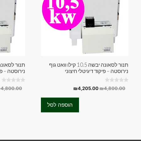
תנור לסאונה יבשה 10.5 קילו וואט גוף
נירוסטה – פיקוד דיגיטלי חיצוני
נירוסטה – פי
0
0
המחיר
המחיר
₪
4,800.00
₪
4,205.00
₪
4,800.00
o
o
המקורי
הנוכחי
u
u
t
t
היה:
הוא:
o
o
הוספה לסל
f
f
₪4,205.00.
₪4,800.00.
5
5