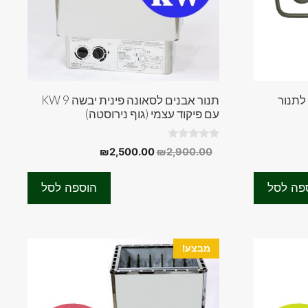
תנור אבנים לסאונה פינית יבשה 9 KW
עם פיקוד עצמי (גוף נירוסטה)
0
המחיר
המחיר
₪
2,500.00
₪
2,900.00
o
המקורי
הנוכחי
u
t
היה:
הוא:
₪
o
פה לסל
הוספה לסל
f
₪2,500.00.
₪2,900.00.
5
מבצע!