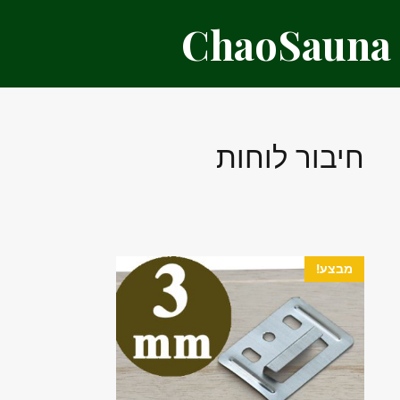
דלג
ChaoSauna
תוכן
חיבור לוחות
מבצע!