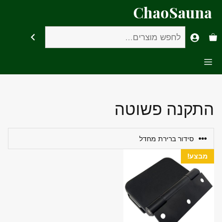
דלג
ChaoSauna
תוכן
חיפוש
Menu
התקנה פשוטה
מבצע!