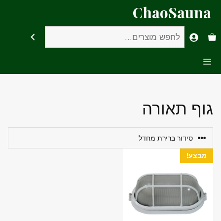
דלג
ChaoSauna
תוכן
חיפוש
Menu
גוף תאורה
מבצע!