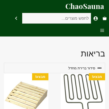
דלג
ChaoSauna
תוכן
חיפוש
Menu
בריאות
מבצע!
מבצע!