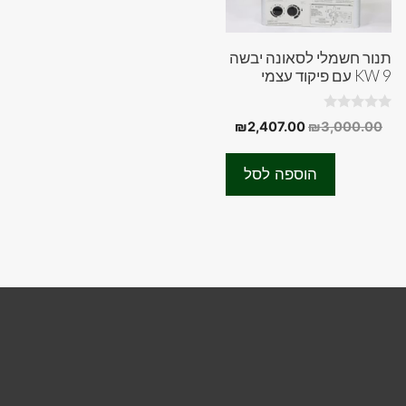
תנור חשמלי לסאונה יבשה
9 KW עם פיקוד עצמי
0
המחיר
המחיר
₪
2,407.00
₪
3,000.00
o
המקורי
הנוכחי
u
t
היה:
הוא:
o
הוספה לסל
f
₪2,407.00.
₪3,000.00.
5