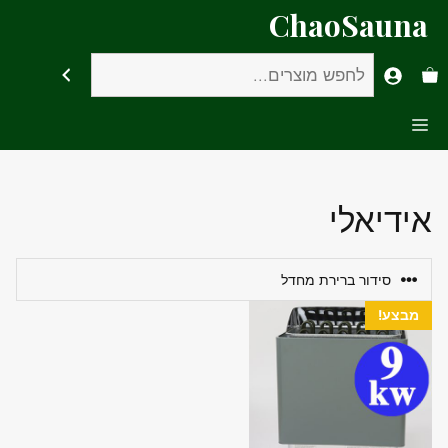
דלג
ChaoSauna
תוכן
חיפוש
Menu
אידיאלי
מבצע!