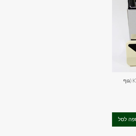
תנור- קמין לסאונה יבשה 9 KW (גוף
יר
חי
פה לסל
₪3,030.