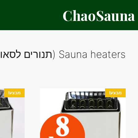
דלג
ChaoSauna
תוכן
Sauna heaters (תנורים לסאונה)
מבצע!
מבצע!