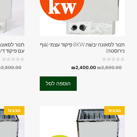
תנור לסאונה יבשה 8KW פיקוד עצמי (גוף
נירוסטה)
עם פיקוד דיג
0
0
המחיר
המחיר
₪
2,800.00
₪
2,400.00
₪
2,800.00
o
o
המקורי
הנוכחי
u
u
t
t
היה:
הוא:
o
o
הוספה לסל
f
f
₪2,400.00.
₪2,800.00.
5
5
מבצע!
מבצע!