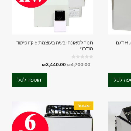
תנור לסאונה יבשה Harvia 9KW דגם
תנור לסאונה יבשה בעוצמת 6 ק"ו פיקוד
מודרני
0
יר
המחיר
המחיר
₪
3,440.00
₪
4,700.00
o
חי
המקורי
הנוכחי
u
t
היה:
הוא:
o
פה לסל
הוספה לסל
f
₪3,440.00.
₪4,700.00.
₪3,500.
5
מבצע!